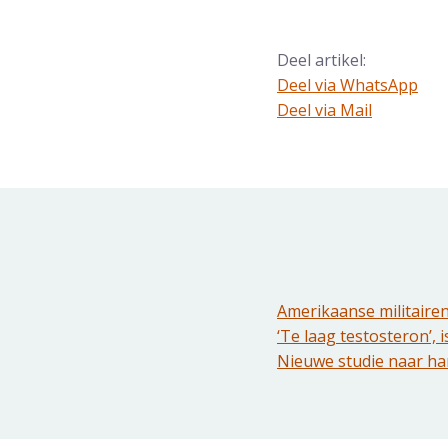
Deel artikel:
Deel via WhatsApp
Deel dit via Whatsapp
Deel via Mail
Delen via de Mail
Amerikaanse militairen
‘Te laag testosteron’,
Nieuwe studie naar har