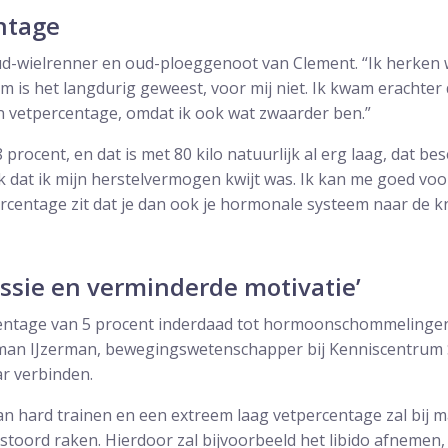
ntage
oud-wielrenner en oud-ploeggenoot van Clement. “Ik herken w
 is het langdurig geweest, voor mij niet. Ik kwam erachter 
n vetpercentage, omdat ik ook wat zwaarder ben.”
8 procent, en dat is met 80 kilo natuurlijk al erg laag, dat b
k dat ik mijn herstelvermogen kwijt was. Ik kan me goed voors
rcentage zit dat je dan ook je hormonale systeem naar de k
ssie en verminderde motivatie’
centage van 5 procent inderdaad tot hormoonschommelinge
n IJzerman, bewegingswetenschapper bij Kenniscentrum Sp
r verbinden.
an hard trainen en een extreem laag vetpercentage zal bij 
stoord raken. Hierdoor zal bijvoorbeeld het libido afnemen,