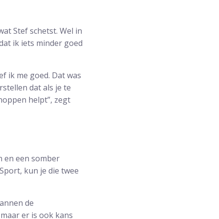
at Stef schetst. Wel in
dat ik iets minder goed
esef ik me goed. Dat was
tellen dat als je te
noppen helpt”, zegt
n en een somber
ort, kun je die twee
mannen de
 maar er is ook kans