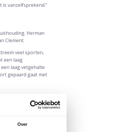
 is vanzelfsprekend.”
 huishouding. Herman
an Clement.
xtreem veel sporten,
ot een laag
t een laag vetgehalte
sport gepaard gaat met
jk weinig reserves
Over