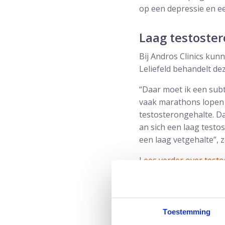
op een depressie en ee
Laag testoste
Bij Andros Clinics ku
Leliefeld behandelt de
“Daar moet ik een subt
vaak marathons lopen en
testosterongehalte. Da
an sich een laag testo
een laag vetgehalte”, z
Lees verder over test
Vicieuze cirkel
Topsport kan een stres
Toestemming
heeft, kan vervallen 