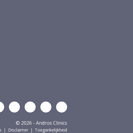
Volg ons op Linkedin
Volg ons op YouTube
Volg ons op Facebook
Volg ons op Instagram
Volg ons op Spotify
© 2026 - Andros Clinics
s
Disclaimer
Toegankelijkheid