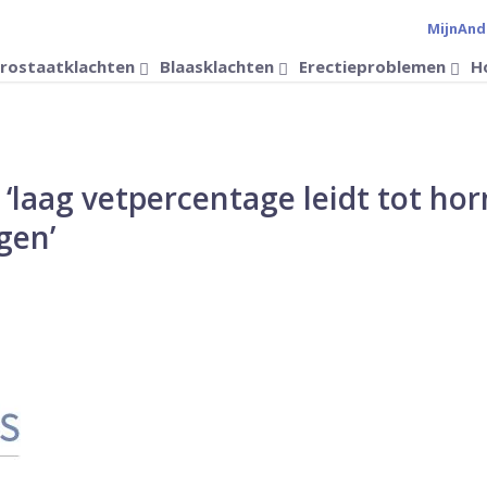
MijnAnd
Verander 
rostaatklachten
Blaasklachten
Erectieproblemen
H
e: ‘laag vetpercentage leidt tot h
gen’