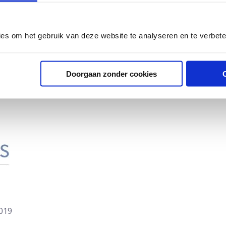
rslechteren, omdat er sprake is van een lage energie-innam
 voor het behoud van een laag vetpercentage”, zegt IJzerman
ies om het gebruik van deze website te analyseren en te verbet
uze cirkel.
Doorgaan zonder cookies
2019