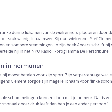
ranke dunne lichamen van de wielrenners ploeteren door d
r stuk weinig lichaamsvet. Bij oud-wielrenner Stef Clement
en sombere stemmingen. In zijn boek Anders schrijft hij ov
vertelde hij in het NPO Radio 1-programma De Perstribune.
n in hormonen
ie hij moest betalen voor zijn sport. Zijn vetpercentage was 
lgens Clement zorgde zijn magere lichaam voor flinke schom
nale schommelingen kunnen doen met je humeur. Dat is voo
 hormonaal onder druk leeft dan ben je een ander persoon.”