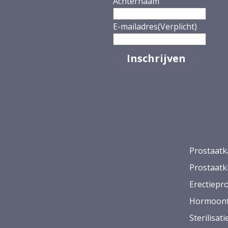
Achternaam
E-mailadres
(Verplicht)
Prostaatk
Prostaatk
Erectiepr
Hormoont
Sterilisat