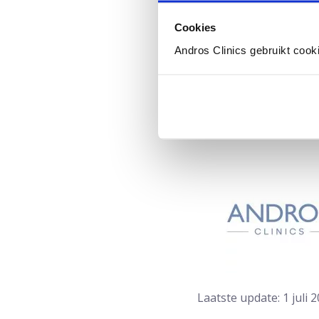
“Het humeur zal ook ve
Cookies
inname is noodzakelijk
Andros Clinics gebruikt cook
er sprake van een vicie
Bron:
NPO Radio 1
Laatste update: 1 juli 