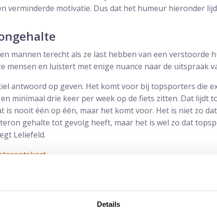
n verminderde motivatie. Dus dat het humeur hieronder lijdt
rongehalte
nnen mannen terecht als ze last hebben van een verstoorde
ze mensen en luistert met enige nuance naar de uitspraak v
iel antwoord op geven. Het komt voor bij topsporters die e
 minimaal drie keer per week op de fiets zitten. Dat lijdt t
t is nooit één op één, maar het komt voor. Het is niet zo da
steron gehalte tot gevolg heeft, maar het is wel zo dat top
egt Leliefeld.
osterontekort
svolle aangelegenheid zijn. Wie dan ook nog eens lichameli
Details
in een sombere stemming.