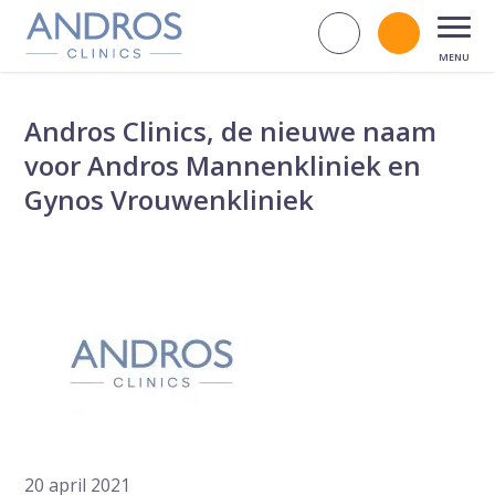
Navigatie overslaan
Zoek op d
Bel andr
Open
Andros Clinics, de nieuwe naam
voor Andros Mannenkliniek en
Gynos Vrouwenkliniek
20 april 2021