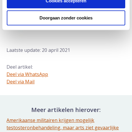
Cookies accepteren
Doorgaan zonder cookies
Laatste update: 20 april 2021
Deel artikel:
Deel via WhatsApp
Deel dit via Whatsapp
Deel via Mail
Delen via de Mail
Meer artikelen hierover:
Amerikaanse militairen krijgen mogelijk
testosteronbehandeling, maar arts ziet gevaarlijke