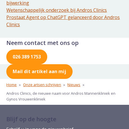
bijwerking
Wetenschappelijk onderzoek bij Andros Clinics
Prostaat Agent op ChatGPT gelanceerd door Andros
Clinics
Neem contact met ons op
026 389 1753
Mail dit artikel aan mij
Home
»
Onze artsen schrijven
»
Nieuws
»
Andros Clinics, de nieuwe naam voor Andros Mannenkliniek en
Gynos Vrouwenkliniek
Blijf op de hoogte