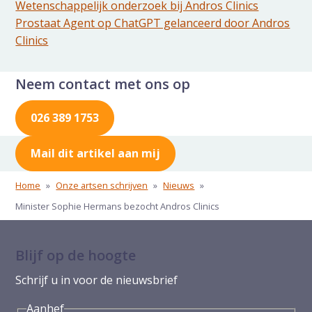
Wetenschappelijk onderzoek bij Andros Clinics
Prostaat Agent op ChatGPT gelanceerd door Andros
Clinics
Neem contact met ons op
026 389 1753
Mail dit artikel aan mij
Home
»
Onze artsen schrijven
»
Nieuws
»
Minister Sophie Hermans bezocht Andros Clinics
Blijf op de hoogte
Schrijf u in voor de nieuwsbrief
Aanhef