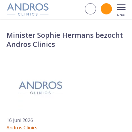
Navigatie overslaan
Zoek op d
Bel andr
Open
Minister Sophie Hermans bezocht
Andros Clinics
16 juni 2026
Andros Clinics