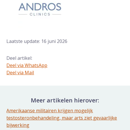
Laatste update: 16 juni 2026
Deel artikel:
Deel via WhatsApp
Deel dit via Whatsapp
Deel via Mail
Delen via de Mail
Meer artikelen hierover:
Amerikaanse militairen krijgen mogelijk
testosteronbehandeling, maar arts ziet gevaarlijke
bijwerking