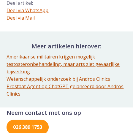
Deel artikel:
Deel via WhatsApp
Deel dit via Whatsapp
Deel via Mail
Delen via de Mail
Meer artikelen hierover:
Amerikaanse militairen krijgen mogelijk
testosteronbehandeling, maar arts ziet gevaarlijke
bijwerking
Wetenschappelijk onderzoek bij Andros Clinics
Prostaat Agent op ChatGPT gelanceerd door Andros
Clinics
Neem contact met ons op
026 389 1753