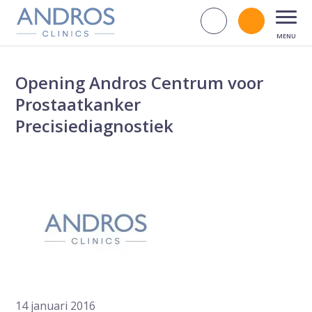
Navigatie overslaan
Zoek op d
Bel andr
Open
Opening Andros Centrum voor
Prostaatkanker
Precisiediagnostiek
14 januari 2016