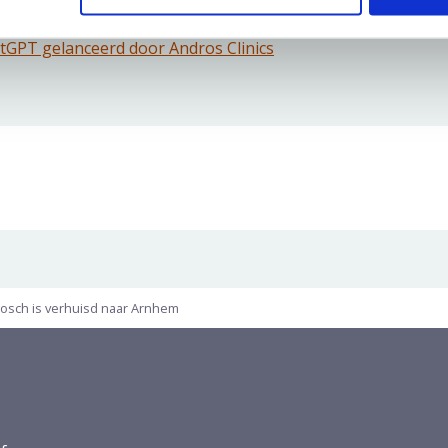
zoek bij Andros Clinics
tGPT gelanceerd door Andros Clinics
 Bosch is verhuisd naar Arnhem