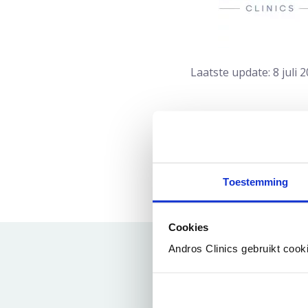
Laatste update: 8 juli 
Deel artikel:
Deel via WhatsApp
Deel dit via Whatsapp
Deel via Mail
Toestemming
Delen via de Mail
Cookies
Andros Clinics gebruikt cook
Amerikaanse militairen