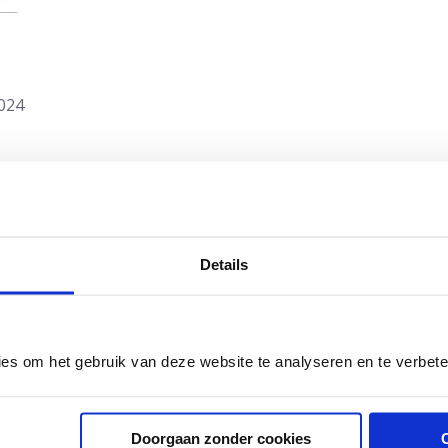
2024
Details
ies om het gebruik van deze website te analyseren en te verbet
Meer artikelen hierover:
Doorgaan zonder cookies
 krijgen mogelijk testosteronbehandeling, maar arts ziet ge