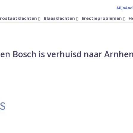
MijnAnd
Verander 
rostaatklachten
Blaasklachten
Erectieproblemen
H
 Den Bosch is verhuisd naar Arnhe