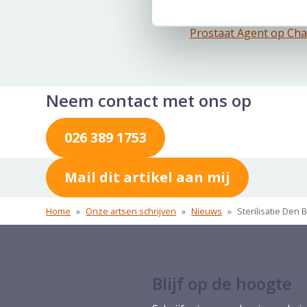
Wetenschappelijk onder
Prostaat Agent op Cha
Neem contact met ons op
026 389 1753
Mail dit artikel aan mij
Home
»
Onze artsen schrijven
»
Nieuws
»
Sterilisatie Den
Blijf op de hoogte