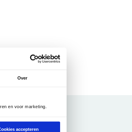
Over
eren en voor marketing.
Cookies accepteren
vaarlijke bijwerking