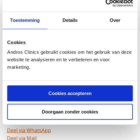
Toestemming
Details
Over
Cookies
Andros Clinics gebruikt cookies om het gebruik van deze
website te analyseren en te verbeteren en voor
marketing.
Cookies accepteren
Dit is een ouder artikel dat niet meer geüpdatet
wordt
Doorgaan zonder cookies
Deel artikel:
Deel via WhatsApp
Deel dit via Whatsapp
Deel via Mail