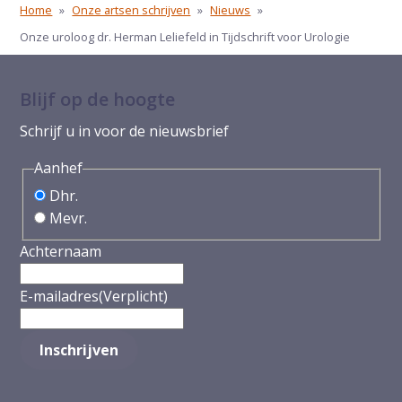
Home
»
Onze artsen schrijven
»
Nieuws
»
Onze uroloog dr. Herman Leliefeld in Tijdschrift voor Urologie
Blijf op de hoogte
Schrijf u in voor de nieuwsbrief
Aanhef
Dhr.
Mevr.
Achternaam
E-mailadres
(Verplicht)