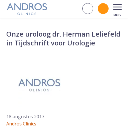
Navigatie overslaan
Zoek op d
Bel andr
Open
Onze uroloog dr. Herman Leliefeld
in Tijdschrift voor Urologie
18 augustus 2017
Andros Clinics