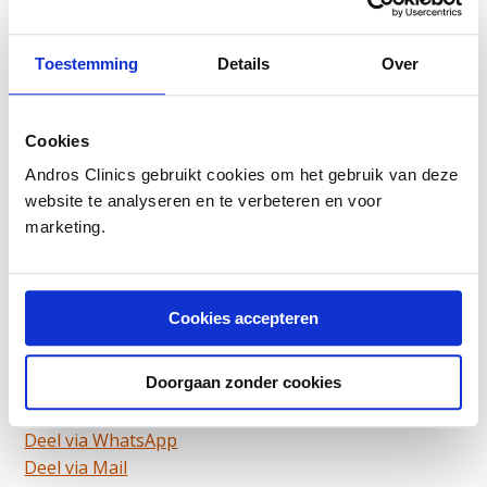
Toestemming
Details
Over
Cookies
Andros Clinics gebruikt cookies om het gebruik van deze
website te analyseren en te verbeteren en voor
marketing.
Auteur:
Prof.dr. Frans Debruyne
is uroloog en
oprichter van Andros. Eerder werd urologie van
Radboudumc onder zijn leiding wereldwijd
Cookies accepteren
gerenommeerd.
Laatste update: 19 februari 2019
Doorgaan zonder cookies
Deel artikel:
Deel via WhatsApp
Deel dit via Whatsapp
Deel via Mail