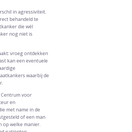
chil in agressiviteit.
irect behandeld te
tkanker die wél
ker nog niet is
aakt: vroeg ontdekken
ast kan een eventuele
aardige
taatkankers waarbij de
r.
t Centrum voor
teur en
die met name in de
stgesteld of een man
n op welke manier.
end patiënten