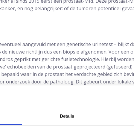
ker al sinds 2015 eerst een prostaat-MRI. Deze prostaat-MR
kanker, en nog belangrijker: of de tumoren potentieel gevaar
– eventueel aangevuld met een genetische urinetest – blijkt
s de nieuwe richtlijn dus een biopsie afgenomen. Voor een o
Andros geprikt met gerichte fusietechnologie. Hierbij word
ive’ echobeelden van de prostaat geprojecteerd (gefuseerd) 
bepaald waar in de prostaat het verdachte gebied zich bevi
r onderzoek door de patholoog. Dit gebeurt onder lokale v
aatbiopsie nog vaak ‘blind’. Dan wordt willekeurig geprikt i
ft nog geen volledige zekerheid; met de naald kan immers na
Details
s. transperineaal
siebiopsie transperineaal plaats. In het ziekenhuis gebeurt 