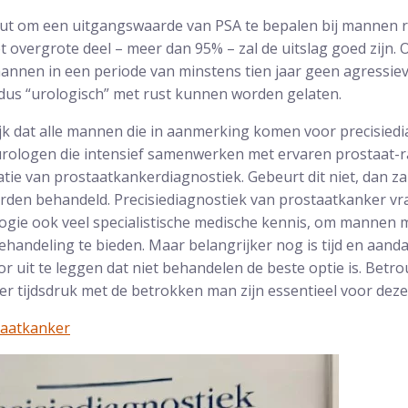
nut om een uitgangswaarde van PSA te bepalen bij mannen ro
t het overgrote deel – meer dan 95% – zal de uitslag goed zijn
annen in een periode van minstens tien jaar geen agressie
 dus “urologisch” met rust kunnen worden gelaten.
ijk dat alle mannen die in aanmerking komen voor precisied
rologen die intensief samenwerken met ervaren prostaat-ra
atie van prostaatkankerdiagnostiek. Gebeurt dit niet, dan za
rden behandeld. Precisiediagnostiek van prostaatkanker vr
gie ook veel specialistische medische kennis, om mannen 
 behandeling te bieden. Maar belangrijker nog is tijd en aa
r uit te leggen dat niet behandelen de beste optie is. Betr
er tijdsdruk met de betrokken man zijn essentieel voor deze
taatkanker