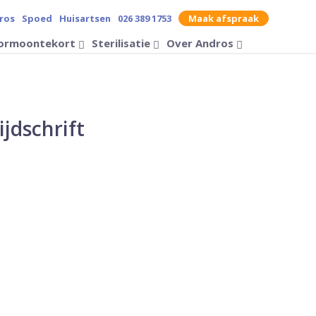
ros
Spoed
Huisartsen
026 389 1753
Maak afspraak
contrast op de website
ormoontekort
Sterilisatie
Over Andros
Zoek op
ijdschrift