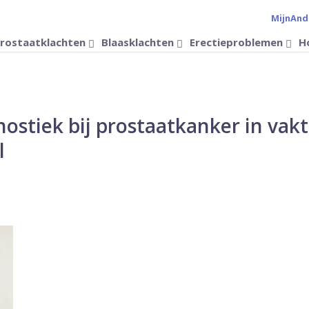
MijnAnd
Verander 
rostaatklachten
Blaasklachten
Erectieproblemen
H
nostiek bij prostaatkanker in vakt
l