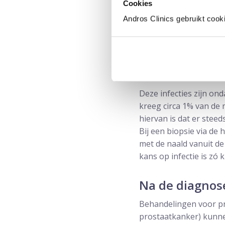
Cookies
transrectaal. Een rege
Andros Clinics gebruikt cook
Door het prikken vanu
worden gebracht. Om di
preventief een antibio
een infectie. Bij een 
sepsis.
Deze infecties zijn on
kreeg circa 1% van de 
hiervan is dat er stee
Bij een biopsie via de 
met de naald vanuit d
kans op infectie is zó k
Na de diagnos
Behandelingen voor pro
prostaatkanker) kunnen