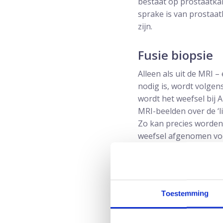
bestaat op prostaatkan
sprake is van prostaat
zijn.
Fusie biopsie
Alleen als uit de MRI 
nodig is, wordt volgen
wordt het weefsel bij 
MRI-beelden over de ‘l
Zo kan precies worden 
weefsel afgenomen voo
ziekenhuis is een prost
dergelijke biopsie gee
geprikt.
Toestemming
Transrectaal v
Bij Andros vindt de fu