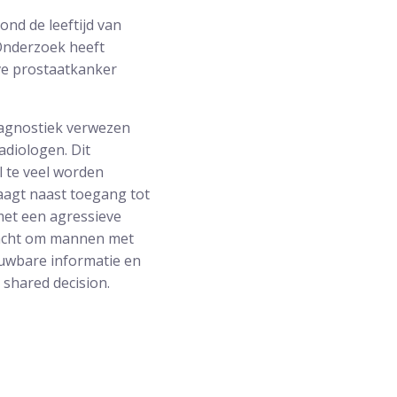
nd de leeftijd van
. Onderzoek heeft
ve prostaatkanker
iagnostiek verwezen
diologen. Dit
l te veel worden
aagt naast toegang tot
met een agressieve
ndacht om mannen met
ouwbare informatie en
 shared decision.