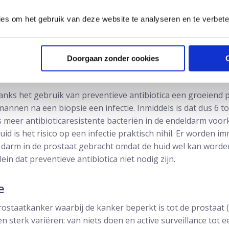
lmatig voorkomende complicatie bij een transrectale prostaatb
ies om het gebruik van deze website te analyseren en te verbet
it de anus door de endeldarm kunnen darmbacteriën via de n
e kans op een ontsteking zo klein mogelijk te maken, krij
ticakuur. Ondanks de preventieve antibiotica krijgt 6% tot 
Doorgaan zonder cookies
deel van hen is een ziekenhuisopname noodzakelijk. Circa 1 o
danks het gebruik van preventieve antibiotica een groeiend 
mannen na een biopsie een infectie. Inmiddels is dat dus 6 t
ds meer antibioticaresistente bacteriën in de endeldarm voo
huid is het risico op een infectie praktisch nihil. Er worden 
e darm in de prostaat gebracht omdat de huid wel kan worde
lein dat preventieve antibiotica niet nodig zijn.
e
staatkanker waarbij de kanker beperkt is tot de prostaat (
 sterk variëren: van niets doen en active surveillance tot 