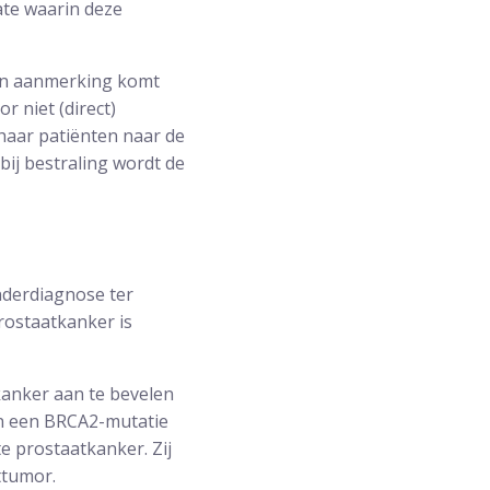
ate waarin deze
, in aanmerking komt
r niet (direct)
haar patiënten naar de
bij bestraling wordt de
nderdiagnose ter
rostaatkanker is
kanker aan te bevelen
an een BRCA2-mutatie
e prostaatkanker. Zij
ttumor.