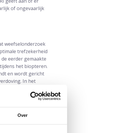
I geeft aan of er
lijk of ongevaarlijk
 dat weefselonderzoek
ptimale trefzekerheid
en de eerder gemaakte
tijdens het biopteren.
ndt en wordt gericht
erdoving. In het
n de prostaat. Een
ast de tumor zijn
Over
een biopsie vaak nog