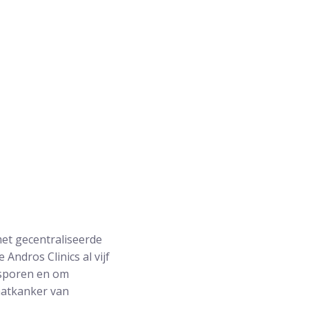
t gecentraliseerde
 Andros Clinics al vijf
e sporen en om
aatkanker van