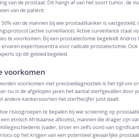
ling van de prostaat. Dit hangt af van het soort tumor, de m
sen van de patiënt.
na 50% van de mannen bij wie prostaatkanker is vastgesteld
gsprotocol (active surveillance). Active surveillance staat voo
ies te voorkomen. Bij een prostatectomie begeleidt Andros 
 ervaren expertisecentra voor radicale prostatectomie. Ook 
xperts op dit gebied begeleid.
e voorkomen
orden voorkomen met precisiediagnostiek is het tijd om o
er nu in de afgelopen jaren het aantal sterfgevallen door p
eel andere kankersoorten het sterftecijfer juist daalt.
 toe risicogroepen te bepalen bij wie screening op prostaat
t een etnisch Afrikaanse afkomst, mannen die drager zijn v
liegeschiedenis (vader, broer en zelfs oom) van significant
sico op het krijgen van een potentieel gevaarlijke prostaa