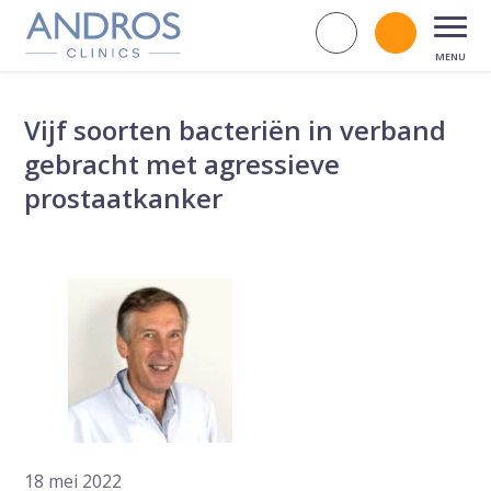
Navigatie overslaan
Zoek op d
Bel andr
Open
Vijf soorten bacteriën in verband
gebracht met agressieve
prostaatkanker
18 mei 2022