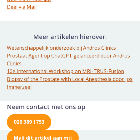
Deel dit via Whatsapp
Deel via Mail
Delen via de Mail
Meer artikelen hierover:
Wetenschappelijk onderzoek bij Andros Clinics
Prostaat Agent op ChatGPT gelanceerd door Andros
Clinics
10e International Workshop on MRI-TRUS-Fusion
Biopsy of the Prostate with Local Anesthesia door Jos
Immerzeel
Neem contact met ons op
026 389 1753
Mail dit artikel aan mij