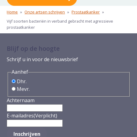
Home
»
Onze artsen schrijven
»
Prostaatkanker
»
Vijf soorten bacteriën in verband gebracht met agressieve
prostaatkanker
Blijf op de hoogte
Schrijf u in voor de nieuwsbrief
Aanhef
Dhr.
Mevr.
Achternaam
E-mailadres
(Verplicht)