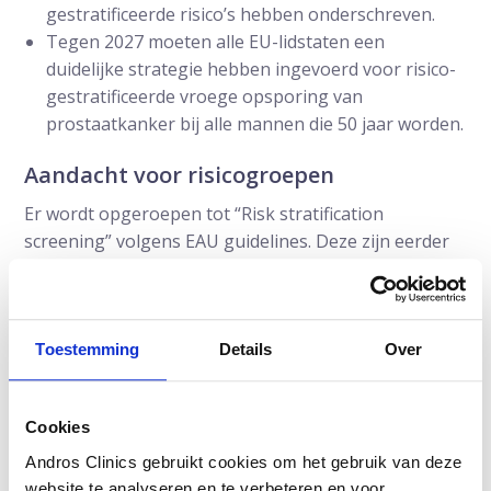
gestratificeerde risico’s hebben onderschreven.
Tegen 2027 moeten alle EU-lidstaten een
duidelijke strategie hebben ingevoerd voor risico-
gestratificeerde vroege opsporing van
prostaatkanker bij alle mannen die 50 jaar worden.
Aandacht voor risicogroepen
Er wordt opgeroepen tot “Risk stratification
screening” volgens EAU guidelines. Deze zijn eerder
dit jaar in het leidinggevend tijdschrift “European
Urology” gepubliceerd en worden ook door Andros
Clinics in haar gerichte aanpak van de vroeg detectie
van prostaatkanker volledig onderschreven.
Toestemming
Details
Over
Intelligent screening
Cookies
Risk stratified screening (ook intelligent screening
genoemd) van prostaatkanker bestaat uit het
Andros Clinics gebruikt cookies om het gebruik van deze
bepalen van een eenmalige PSA (uitgangs-) waarde
website te analyseren en te verbeteren en voor