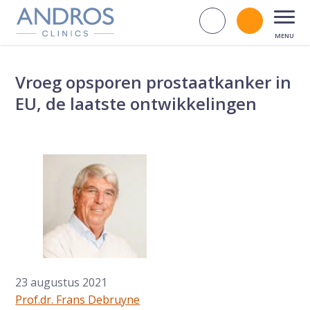
Navigatie overslaan
Zoek op d
Bel andr
Open
Vroeg opsporen prostaatkanker in
EU, de laatste ontwikkelingen
23 augustus 2021
Prof.dr. Frans Debruyne