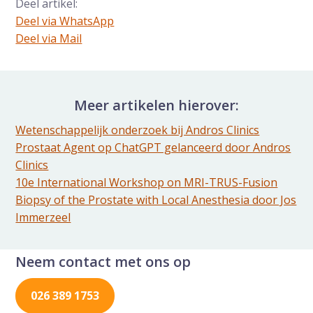
Deel artikel:
Deel via WhatsApp
Deel dit via Whatsapp
Deel via Mail
Delen via de Mail
Meer artikelen hierover:
Wetenschappelijk onderzoek bij Andros Clinics
Prostaat Agent op ChatGPT gelanceerd door Andros
Clinics
10e International Workshop on MRI-TRUS-Fusion
Biopsy of the Prostate with Local Anesthesia door Jos
Immerzeel
Neem contact met ons op
026 389 1753