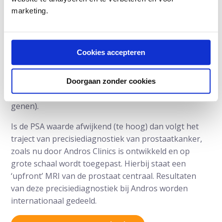
bij elke man vanaf de leeftijd van 50 jaar.
marketing.
Daarnaast wordt jaarlijkse PSA meeting aanbevolen
bij mannen met bekende risicofactoren van
Cookies accepteren
prostaatkanker zoals familiair voorkomen ervan (en
ook van borstkanker), Afrikaanse origine en
genetisch voorspellende afwijkingen zoals mutaties
Doorgaan zonder cookies
van het BRCA 2 gen (en in mindere mate enkele ander
genen).
Is de PSA waarde afwijkend (te hoog) dan volgt het
traject van precisiediagnostiek van prostaatkanker,
zoals nu door Andros Clinics is ontwikkeld en op
grote schaal wordt toegepast. Hierbij staat een
‘upfront’ MRI van de prostaat centraal. Resultaten
van deze precisiediagnostiek bij Andros worden
internationaal gedeeld.