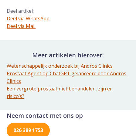
Deel artikel:
Deel via WhatsApp
Deel dit via Whatsapp
Deel via Mail
Delen via de Mail
Meer artikelen hierover:
Wetenschappelijk onderzoek bij Andros Clinics
Prostaat Agent op ChatGPT gelanceerd door Andros
Clinics
Een vergrote prostaat niet behandelen, zijn er
risico’s?
Neem contact met ons op
026 389 1753