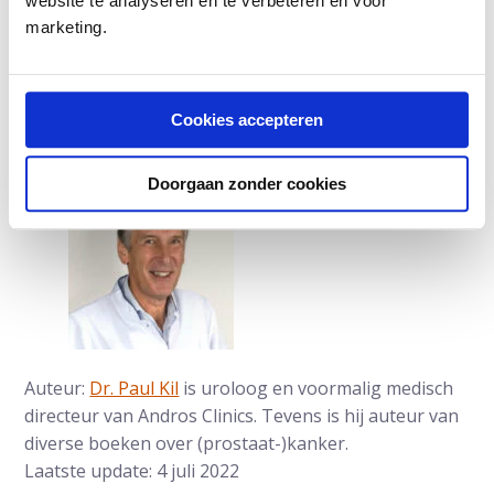
website te analyseren en te verbeteren en voor
Doe hier de zelftest: heb ik prostaatproblemen?
marketing.
Lees meer over
prostaatklachten
of
prostaatvergroting
.
Cookies accepteren
Doorgaan zonder cookies
Auteur:
Dr. Paul Kil
is uroloog en voormalig medisch
directeur van Andros Clinics. Tevens is hij auteur van
diverse boeken over (prostaat-)kanker.
Laatste update: 4 juli 2022