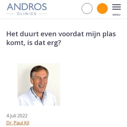
Navigatie overslaan
Zoek op d
Bel andr
Open
Het duurt even voordat mijn plas
komt, is dat erg?
4 juli 2022
Dr. Paul Kil