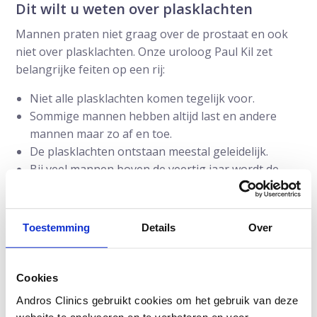
Dit wilt u weten over plasklachten
Mannen praten niet graag over de prostaat en ook
niet over plasklachten. Onze uroloog Paul Kil zet
belangrijke feiten op een rij:
Niet alle plasklachten komen tegelijk voor.
Sommige mannen hebben altijd last en andere
mannen maar zo af en toe.
De plasklachten ontstaan meestal geleidelijk.
Bij veel mannen boven de veertig jaar wordt de
prostaat groter waardoor plasklachten kunnen
ontstaan.
Plasklachten kunnen zeer hinderlijk worden
Toestemming
Details
Over
waardoor het verstandig is er naar te laten kijken.
Er zijn veel behandelingsmogelijkheden voor
plasklachten.
Cookies
Andros Clinics gebruikt cookies om het gebruik van deze