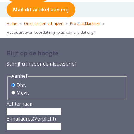
Mail dit artikel aan mij
Home
»
Onze artsen schrijven
»
Prostaatklachten
»
Het duurt even voordat mijn plas komt, is dat erg?
Blijf op de hoogte
Schrijf u in voor de nieuwsbrief
Aanhef
Dhr.
Mevr.
Achternaam
E-mailadres
(Verplicht)