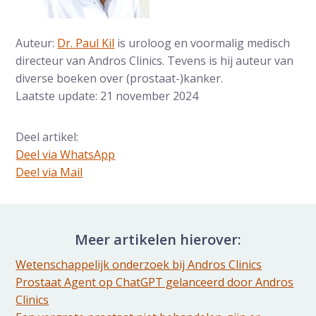
Auteur:
Dr. Paul Kil
is uroloog en voormalig medisch
directeur van Andros Clinics. Tevens is hij auteur van
diverse boeken over (prostaat-)kanker.
Laatste update: 21 november 2024
Deel artikel:
Deel via WhatsApp
Deel dit via Whatsapp
Deel via Mail
Delen via de Mail
Meer artikelen hierover:
Wetenschappelijk onderzoek bij Andros Clinics
Prostaat Agent op ChatGPT gelanceerd door Andros
Clinics