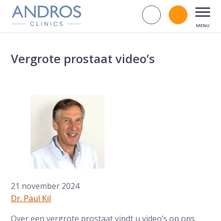
Navigatie overslaan
Zoek op d
Bel andr
Open
Vergrote prostaat video’s
21 november 2024
Dr. Paul Kil
Over een vergrote prostaat vindt u video’s op ons