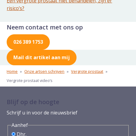
Een vergrote prostaat niet behandelen, zijn er
risico’s?
Neem contact met ons op
026 389 1753
Mail dit artikel aan mij
Home
»
Onze artsen schrijven
»
Vergrote prostaat
»
Vergrote prostaat video’s
Blijf op de hoogte
Schrijf u in voor de nieuwsbrief
Aanhef
Dhr.