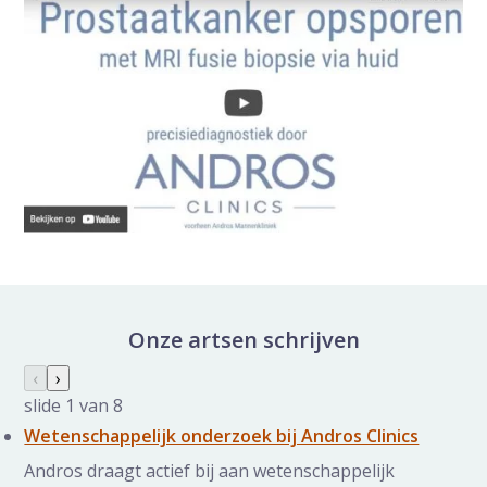
Onze artsen schrijven
Nieuws galerij overslaan
Vorige slide
‹
Volgende slide
›
slide
1
van 8
Wetenschappelijk onderzoek bij Andros Clinics
Andros draagt actief bij aan wetenschappelijk