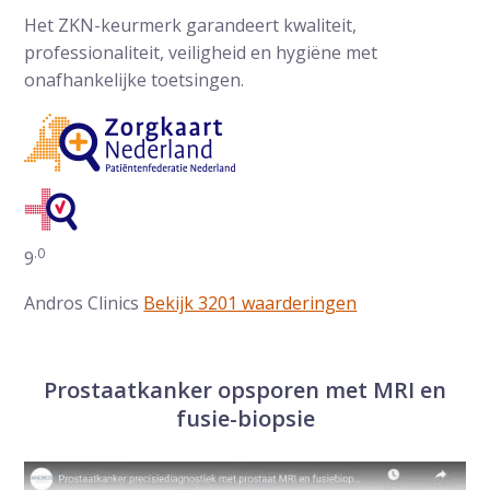
Het ZKN-keurmerk garandeert kwaliteit,
professionaliteit, veiligheid en hygiëne met
onafhankelijke toetsingen.
.0
Gemiddelde waarderingen op ZorgkaartNederland:
9
Andros Clinics
Bekijk 3201 waarderingen
Prostaatkanker opsporen met MRI en
fusie-biopsie