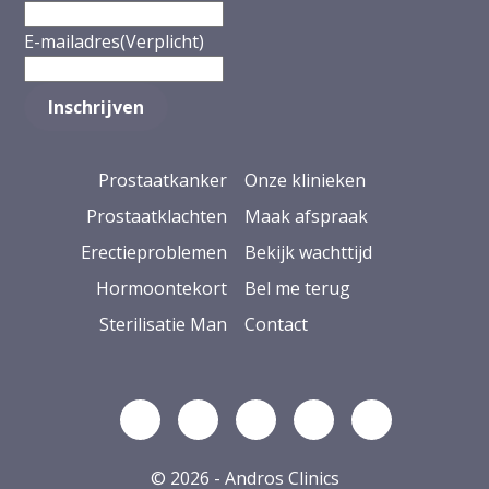
E-mailadres
(Verplicht)
Prostaatkanker
Onze klinieken
Prostaatklachten
Maak afspraak
Erectieproblemen
Bekijk wachttijd
Hormoontekort
Bel me terug
Sterilisatie Man
Contact
Volg ons op Linkedin
Volg ons op YouTube
Volg ons op Facebook
Volg ons op Ins
Volg ons op
© 2026 - Andros Clinics