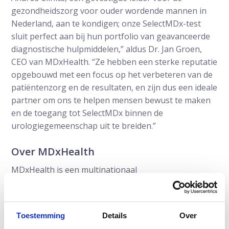
gezondheidszorg voor ouder wordende mannen in
Nederland, aan te kondigen; onze SelectMDx-test
sluit perfect aan bij hun portfolio van geavanceerde
diagnostische hulpmiddelen,” aldus Dr. Jan Groen,
CEO van MDxHealth. “Ze hebben een sterke reputatie
opgebouwd met een focus op het verbeteren van de
patiëntenzorg en de resultaten, en zijn dus een ideale
partner om ons te helpen mensen bewust te maken
en de toegang tot SelectMDx binnen de
urologiegemeenschap uit te breiden.”
Over MDxHealth
MDxHealth is een multinationaal
gezondheidszorgbedrijf dat bruikbare moleculaire
diagnostische informatie levert om de diagnose en
behandeling van kanker te personaliseren. De tests
Toestemming
Details
Over
van het bedrijf zijn gebaseerd op methylering van