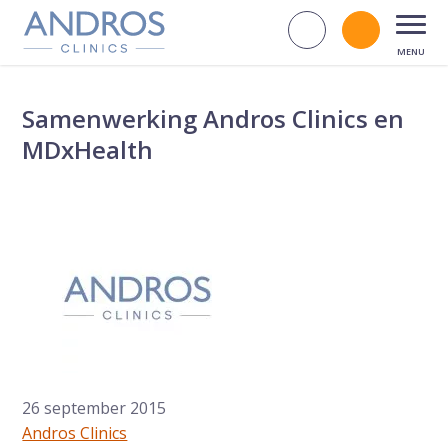
Navigatie overslaan
Zoek op d
Bel andr
Open
Samenwerking Andros Clinics en
MDxHealth
26 september 2015
Andros Clinics