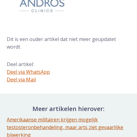
Dit is een ouder artikel dat niet meer geüpdatet
wordt
Deel artikel:
Deel via WhatsApp
Deel dit via Whatsapp
Deel via Mail
Delen via de Mail
Meer artikelen hierover:
Amerikaanse militairen krijgen mogelijk
testosteronbehandeling, maar arts ziet gevaarlijke
bijwerking