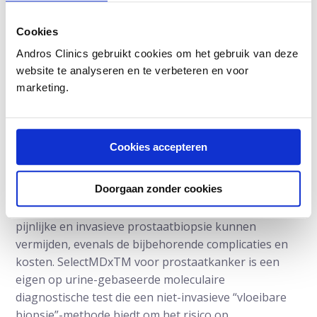
genen (epigenetisch) en andere moleculaire
technologieën en helpen artsen bij de diagnose van
Cookies
kanker, prognose van het herhalingsrisico, en het
Andros Clinics gebruikt cookies om het gebruik van deze
voorspellen van de respons op een specifieke
website te analyseren en te verbeteren en voor
therapie. Voor meer informatie, surf naar
marketing.
mdxhealth.com en volg ons op Twitter via:
twitter.com/mdxhealth.
Over SelectMDx voor prostaatkanker
Cookies accepteren
Van de bijna 2 miljoen prostaatbiopsieën die per jaar
Doorgaan zonder cookies
worden uitgevoerd, wordt bij minder dan een derde
kanker gevonden. De meeste mannen hadden een
pijnlijke en invasieve prostaatbiopsie kunnen
vermijden, evenals de bijbehorende complicaties en
kosten. SelectMDxTM voor prostaatkanker is een
eigen op urine-gebaseerde moleculaire
diagnostische test die een niet-invasieve “vloeibare
biopsie”-methode biedt om het risico op