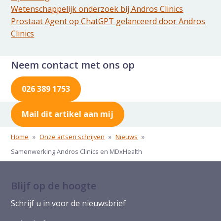
Wetenschappelijk onderzoek bij Andros Clinics
Prostaat Agent op ChatGPT gelanceerd door Andros
Clinics
Neem contact met ons op
026 389 1753
Mail dit artikel aan mij
Home
»
Onze artsen schrijven
»
Nieuws
»
Samenwerking Andros Clinics en MDxHealth
Blijf op de hoogte
Schrijf u in voor de nieuwsbrief