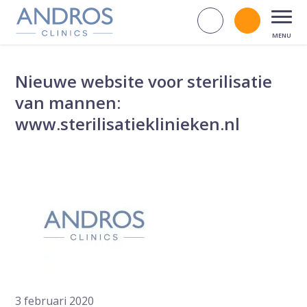
Navigatie overslaan
Zoek op d
Bel andr
Open
Nieuwe website voor sterilisatie
van mannen:
www.sterilisatieklinieken.nl
3 februari 2020