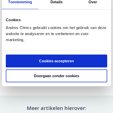
Toestemming
Details
Over
Cookies
Andros Clinics gebruikt cookies om het gebruik van deze
website te analyseren en te verbeteren en voor
marketing.
Laatste update: 3 februari 2020
Cookies accepteren
Deel artikel:
Doorgaan zonder cookies
Deel via WhatsApp
Deel dit via Whatsapp
Deel via Mail
Delen via de Mail
Meer artikelen hierover: