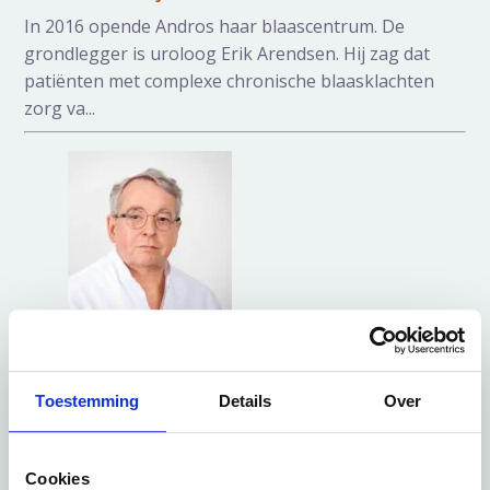
In 2016 opende Andros haar blaascentrum. De
grondlegger is uroloog Erik Arendsen. Hij zag dat
patiënten met complexe chronische blaasklachten
zorg va...
24 juni 2024
Drs. Erik Arendsen
Toestemming
Details
Over
Rezum, hoe Andros een nieuwe prostaatoperatie
introduceerde in Nederland
In 2022 introduceerde Andros Clinics een nieuwe
Cookies