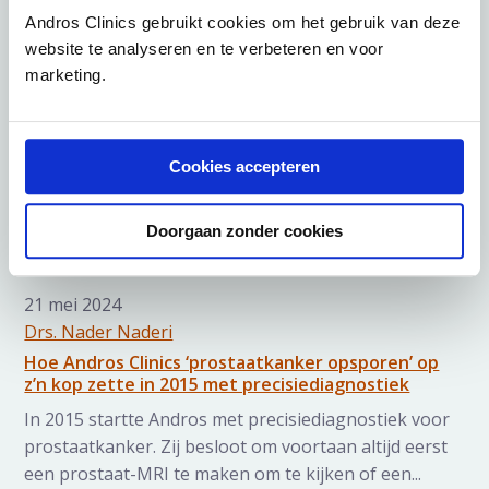
prostaatoperatie in Nederland: Rezum. Het
Andros Clinics gebruikt cookies om het gebruik van deze
behandelen van de vergrote prostaat met stoom om
website te analyseren en te verbeteren en voor
plasklachte...
marketing.
Cookies accepteren
Doorgaan zonder cookies
21 mei 2024
Drs. Nader Naderi
Hoe Andros Clinics ‘prostaatkanker opsporen’ op
z’n kop zette in 2015 met precisiediagnostiek
In 2015 startte Andros met precisiediagnostiek voor
prostaatkanker. Zij besloot om voortaan altijd eerst
een prostaat-MRI te maken om te kijken of een...