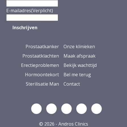
E-mailadres
(Verplicht)
Prostaatkanker
Onze klinieken
Prostaatklachten
Maak afspraak
Erectieproblemen
Bekijk wachttijd
Hormoontekort
Bel me terug
Sterilisatie Man
Contact
Volg ons op Linkedin
Volg ons op YouTube
Volg ons op Facebook
Volg ons op Ins
Volg ons op
© 2026 - Andros Clinics