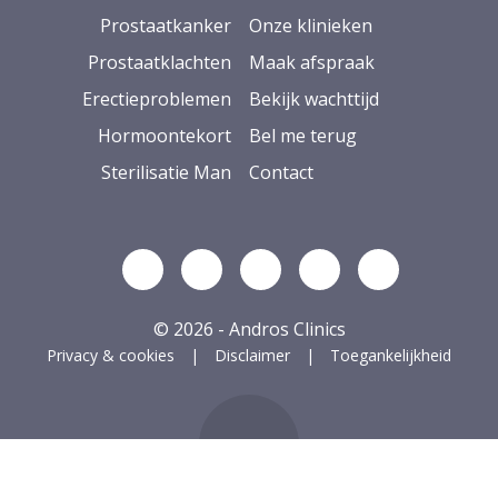
Prostaatkanker
Onze klinieken
Prostaatklachten
Maak afspraak
Erectieproblemen
Bekijk wachttijd
Hormoontekort
Bel me terug
Sterilisatie Man
Contact
Volg ons op Linkedin
Volg ons op YouTube
Volg ons op Facebook
Volg ons op Ins
Volg ons op
© 2026 - Andros Clinics
Privacy & cookies
Disclaimer
Toegankelijkheid
ug naar boven