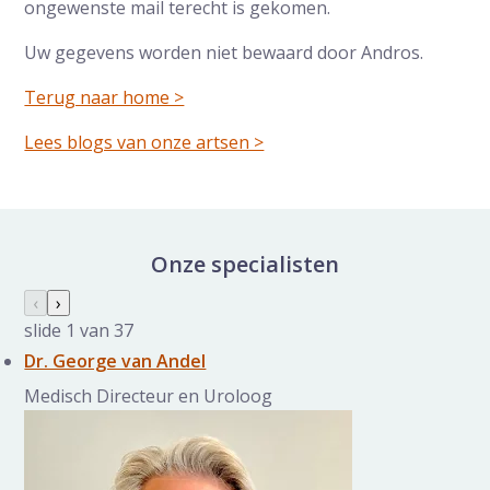
ongewenste mail terecht is gekomen.
Uw gegevens worden niet bewaard door Andros.
Terug naar home >
Lees blogs van onze artsen >
Onze specialisten
Specialisten galerij overslaan
Vorige slide
‹
Volgende slide
›
slide
1
van 37
Dr. George van Andel
Medisch Directeur en Uroloog