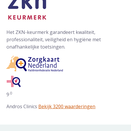
Het ZKN-keurmerk garandeert kwaliteit,
professionaliteit, veiligheid en hygiëne met
onafhankelijke toetsingen.
.0
Gemiddelde waarderingen op ZorgkaartNederland:
9
Andros Clinics
Bekijk 3200 waarderingen