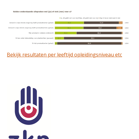
Bekijk resultaten per leeftijd opleidingsniveau etc